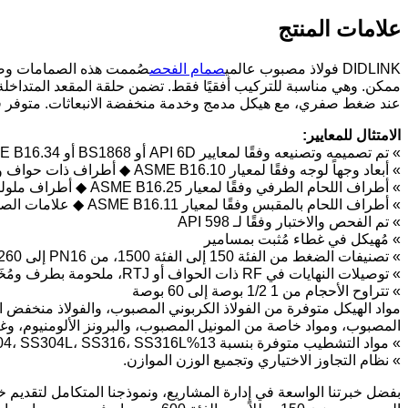
علامات المنتج
DIDLINK فولاذ مصبوب عالمي
صمام الفحص
ممكن. وهي مناسبة للتركيب أفقيًا فقط. تضمن حلقة المقعد المتداخلة و
عند ضغط صفري، مع هيكل مدمج وخدمة منخفضة الانبعاثات. متوفر 
الامتثال للمعايير:
» تم تصميمه وتصنيعه وفقًا لمعايير API 6D أو BS1868 أو ASME B16.34 ◆ تصنيفات PT وفقًا لمعايير ASME B16.34
» أبعاد وجهاً لوجه وفقًا لمعيار ASME B16.10 ◆ أطراف ذات حواف وفقًا لمعيار ASME B16.5
» أطراف اللحام الطرفي وفقًا لمعيار ASME B16.25 ◆ أطراف ملولبة وفقًا لمعيار ASME B1.20.1
» أطراف اللحام بالمقبس وفقًا لمعيار ASME B16.11 ◆ علامات الصمامات وفقًا لمعيار MSS SP-25
» تم الفحص والاختبار وفقًا لـ API 598
» مُهيكل في غطاء مُثبت بمسامير
» تصنيفات الضغط من الفئة 150 إلى الفئة 1500، من PN16 إلى PN260
» توصيلات النهايات في RF ذات الحواف أو RTJ، ملحومة بطرف ومُخَددة
» تتراوح الأحجام من 1 1/2 بوصة إلى 60 بوصة
مواد الهيكل متوفرة من الفولاذ الكربوني المصبوب، والفولاذ منخفض ال
المصبوب، ومواد خاصة من المونيل المصبوب، والبرونز الألومنيوم، وغي
» مواد التشطيب متوفرة بنسبة 13%Cr، F11، F22، SS304، SS304L، SS316، SS316L وأنواع خاصة أخرى
» نظام التجاوز الاختياري وتجميع الوزن الموازن.