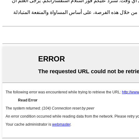
ام كروي SS304 SS316، وسعره. لا تترددوا في الاتصال بنا في أي وقت. سنرد عليكم فور استلام استفساراتكم. يُرجى العلم أن
مع شركتكم الموقرة من خلال هذه الفرصة، على أساس المساواة والمنفعة المتبادلة