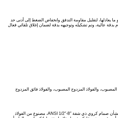
ت هذه الصمامات وصُنعت بدقة وفقًا للمعايير الدولية API 6D، BS1868، ASME B16.34 أو ما يعادلها، لتقليل مقاومة التدفق وانخفاض الضغط إلى أدنى حد
م بدقة عالية، وتم تشكيله وتوجيهه بدقة لضمان إغلاق تلقائي فعال
المصبوب، والفولاذ المزدوج المصبوب، والفولاذ فائق المزدوج
بفضل خبرتنا الواسعة في إدارة المشاريع، ونموذجنا المتكامل لتقديم خدماتنا، نؤكد على أهمية التواصل مع الشركات، وفهمنا التام لتوقعاتكم بشأن صمام كروي ذي شفة ANSI 1/2′′-8′′، مصنوع من الفولاذ