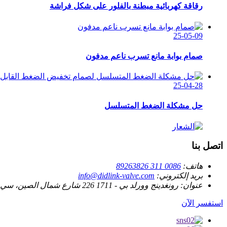
رقاقة كهربائية مبطنة بالفلور على شكل فراشة
25-05-09
صمام بوابة مانع تسرب ناعم مدفون
25-04-28
حل مشكلة الضغط المتسلسل
اتصل بنا
هاتف:
0086 311 89263826
بريد إلكتروني:
info@didlink-valve.com
عنوان:
رونغدينج وورلد بي - 1711 226 شارع شمال الصين، سي جي زد، خبي، الصين
استفسر الآن