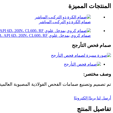
المنتجات المميزة
صمام الكرة ذو التركيب المباشر
صمام كروي بمدخل علوي WCB، API 6D، 20IN، CL600، RF
صمام فحص التأرجح
وصف مختصر:
تم تصميم وتصنيع صمامات الفحص الفولاذية المصبوبة العالمية DIDLINK بدقة وفقًا للمعايير الدولية API 6D وBS1868 وME B16 34
أرسل لنا بريدًا إلكترونيًا
تفاصيل المنتج