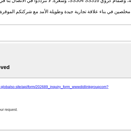
المصبوب، بوزن 150 رطلاً، من الفئة 600، وصمام فحص، وصمام بوابة، وصم
ل على شهادة IOS، صمام الإغلاق، نأمل مخلصين في بناء علاقة تجارية جيدة وطويلة الأمد 