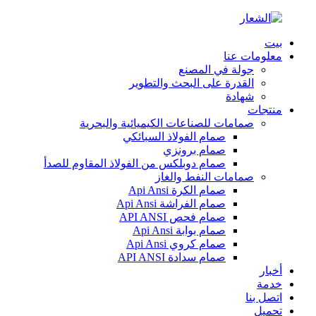
بيت
معلومات عنا
جولة في المصنع
القدرة على البحث والتطوير
شهادة
منتجات
صمامات للصناعات الكيميائية والبحرية
صمام الفولاذ السبائكي
صمام برونزي
صمام دوبلكس من الفولاذ المقاوم للصدأ
صمامات النفط والغاز
صمام الكرة Api Ansi
صمام الفراشة Api Ansi
صمام فحص API ANSI
صمام بوابة Api Ansi
صمام كروي Api Ansi
صمام سدادة API ANSI
أخبار
خدمة
اتصل بنا
تحميل